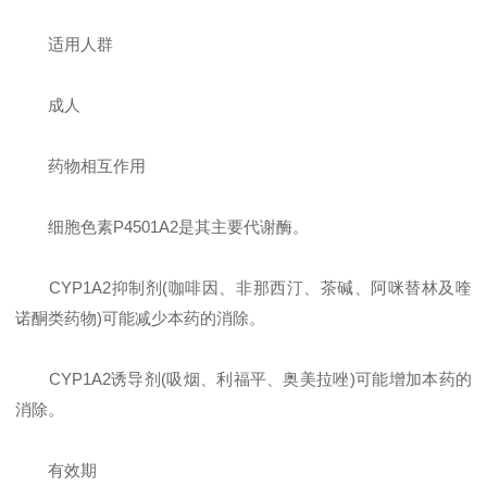
适用人群
成人
药物相互作用
细胞色素P4501A2是其主要代谢酶。
CYP1A2抑制剂(咖啡因、非那西汀、茶碱、阿咪替林及喹
诺酮类药物)可能减少本药的消除。
CYP1A2诱导剂(吸烟、利福平、奥美拉唑)可能增加本药的
消除。
有效期