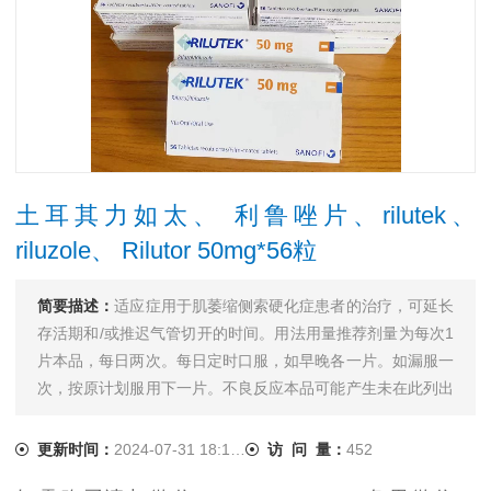
土耳其力如太、 利鲁唑片、rilutek、
riluzole、 Rilutor 50mg*56粒
简要描述：
适应症用于肌萎缩侧索硬化症患者的治疗，可延长
存活期和/或推迟气管切开的时间。用法用量推荐剂量为每次1
片本品，每日两次。每日定时口服，如早晚各一片。如漏服一
次，按原计划服用下一片。不良反应本品可能产生未在此列出
的其它不良反应。如在您服用本品时健康状况发生任何变化，
请告知您...
更新时间：
2024-07-31 18:14:51
访 问 量：
452