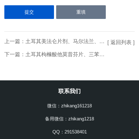
上一篇：
土耳其美法仑片剂、马尔法兰、马法兰、左旋苯丙氨酸氮芥、Alkeran、Melphalan 2mg*25片
[ 返回列表 ]
下一篇：
土耳其枸橼酸他莫昔芬片、三苯氧胺、诺瓦得士、它莫芬、Oncomox、Soltamox、Crisafeno
联系我们
微信：zhikang161218
备用微信：zhikang1218
QQ：291538401